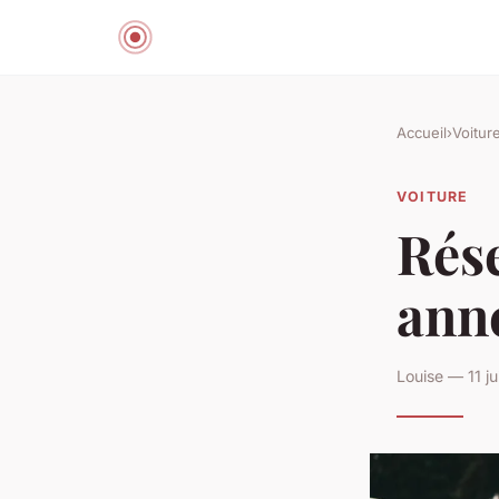
Accueil
›
Voitur
VOITURE
Rése
anne
Louise — 11 ju