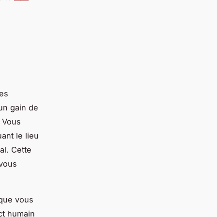
des
 un gain de
. Vous
ant le lieu
al. Cette
 vous
sque vous
ct humain