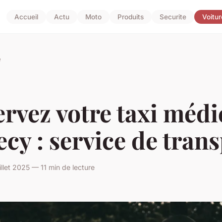
Accueil
Actu
Moto
Produits
Securite
Voitur
e
rvez votre taxi médi
cy : service de tran
illet 2025 — 11 min de lecture