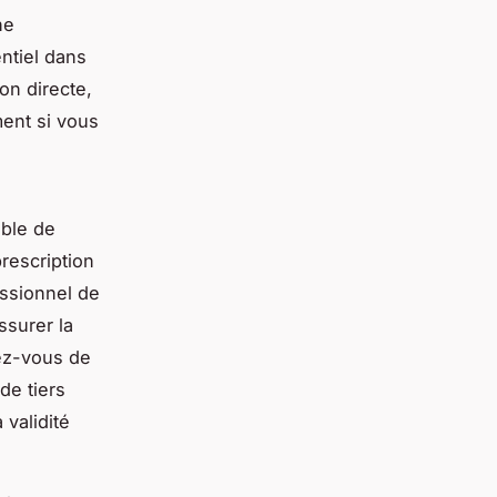
ne
ntiel dans
on directe,
ment si vous
able de
rescription
essionnel de
ssurer la
sez-vous de
de tiers
 validité