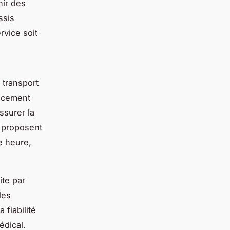
nir des
ssis
rvice soit
 transport
lacement
assurer la
s proposent
e heure,
ite par
les
 fiabilité
édical.