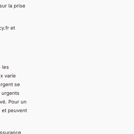
sur la prise
y.fr et
 les
ix varie
urgent se
s urgents
evé. Pour un
s et peuvent
’assurance