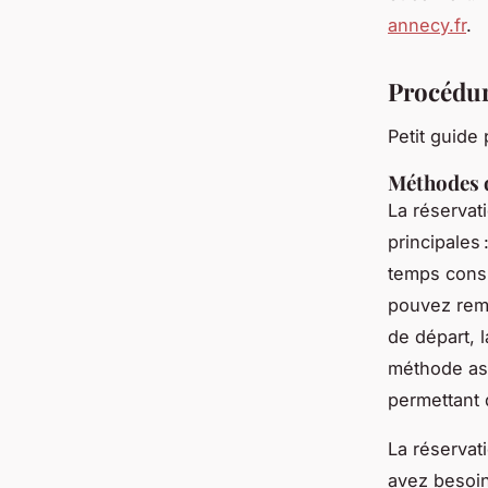
annecy.fr
.
Procédur
Petit guide
Méthodes d
La réservat
principales 
temps consi
pouvez rempl
de départ, l
méthode ass
permettant d
La réservat
avez besoin