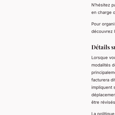
N’hésitez p
en charge o
Pour organi
découvrez l
Détails s
Lorsque vou
modalités de
principalem
facturera di
impliquent s
déplacement
être révisé
La politique