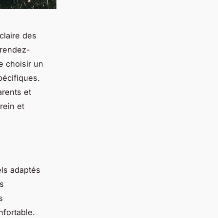
claire des
 rendez-
e choisir un
pécifiques.
rents et
rein et
els adaptés
ns
s
fortable.