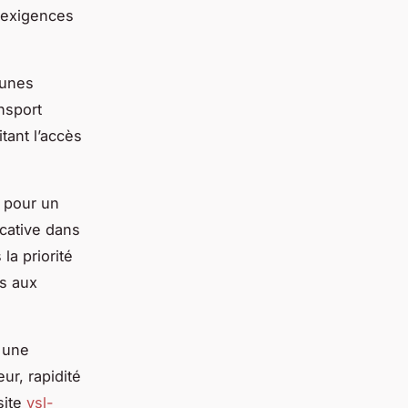
 exigences
munes
nsport
tant l’accès
e pour un
icative dans
la priorité
s aux
r une
ur, rapidité
site
vsl-