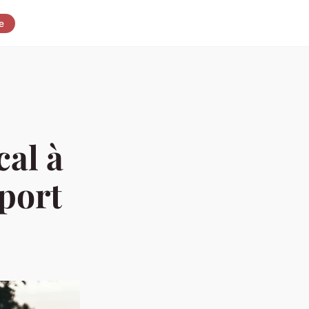
e
cal à
sport