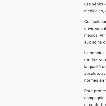
Les véhicul
médicales, 
Ces soluti
environnant
médical Anne
aux soins q
La ponctuali
rendez-vous
la qualité d
absolue, av
normes en 
Pour profite
compagnie r
et confort.