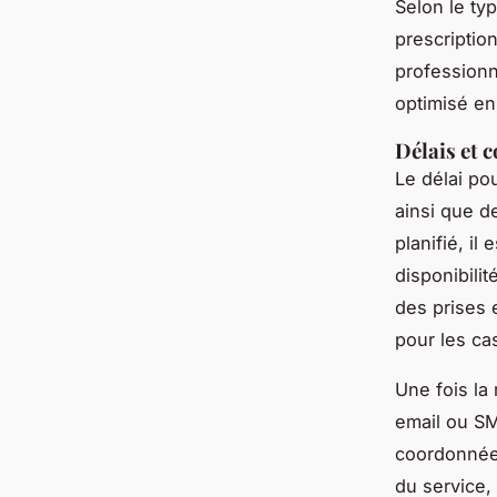
Selon le ty
prescriptio
professionn
optimisé en
Délais et 
Le délai po
ainsi que d
planifié, il
disponibili
des prises 
pour les ca
Une fois la
email ou SM
coordonnées 
du service,