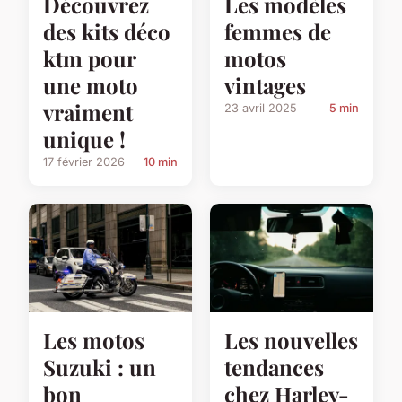
Découvrez
Les modèles
des kits déco
femmes de
ktm pour
motos
une moto
vintages
vraiment
23 avril 2025
5 min
unique !
17 février 2026
10 min
Les motos
Les nouvelles
Suzuki : un
tendances
bon
chez Harley-