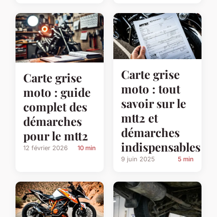
Carte grise
Carte grise
moto : tout
moto : guide
savoir sur le
complet des
mtt2 et
démarches
démarches
pour le mtt2
indispensables
12 février 2026
10 min
9 juin 2025
5 min